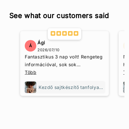
See what our customers said
Ági
Á
2026/07/10
Fantasztikus 3 nap volt! Rengeteg
Na
információval, sok sok
hi
tapasztalással, végtelenül
Több
eg
T
kedves, türelmes, nagy tudású
Re
Kezdő sajtkészítő tanfolyam - 3 napos
háziasszony vezetésével.
ha
a 
bo
mu
tu
to