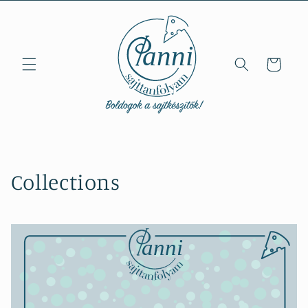
Ugrás a
tartalomhoz
Kosár
Collections