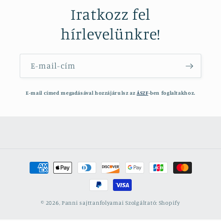
Iratkozz fel
al
fi
hírlevelünkre!
am
ap
me
E-mail-cím
cs
E-mail címed megadásával hozzájárulsz az
ÁSZF
-ben foglaltakhoz.
Ja
ta
fo
ko
ta
Fizetési
eg
módok
© 2026,
Panni sajttanfolyamai
Szolgáltató: Shopify