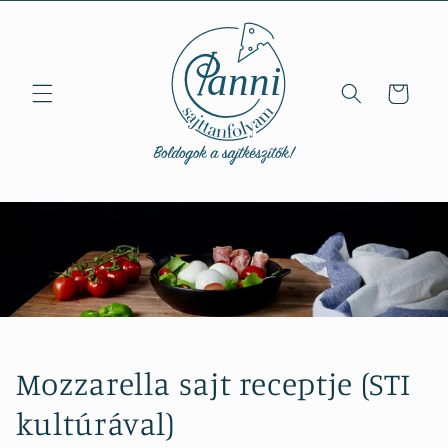
Ugrás a
tartalomhoz
Kosár
Mozzarella sajt receptje (STI
kultúrával)