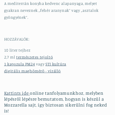
A mediterrán konyha kedvenc alapanyaga, melyet
gyakran neveznek „fehér aranynak” vagy „asztalok
gyöngyének”.
HOZZÁVALÓK:
10 liter tejhez
2,7 ml
természetes tejoltó
1 kapszula PM24
vagy
STI kultúra
digitális maghőmérő - vízálló
Kattints ide
online tanfolyamunkhoz, melyben
lépésről lépésre bemutatom, hogyan is készül a
Mozzarella sajt, így biztosan sikerülni fog neked
is!