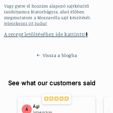
Vagy gyere el hozzám alapozó sajtkészítő
tanfolyamra Biatorbágyra, ahol élőben
megmutatom a Mozzarella sajt készítését.
Jelentkezni itt tudsz!
A recept letöltéséhez ide kattints!⬇️
Vissza a blogba
See what our customers said
Ági
Á
2026/07/10