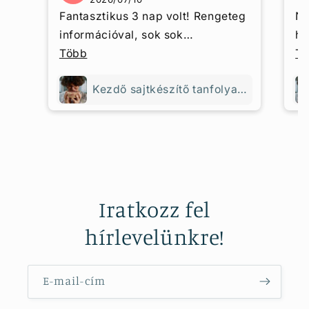
Fantasztikus 3 nap volt! Rengeteg
Na
információval, sok sok
hi
tapasztalással, végtelenül
Több
eg
T
kedves, türelmes, nagy tudású
Re
Kezdő sajtkészítő tanfolyam - 3 napos
háziasszony vezetésével.
ha
a 
bo
mu
tu
to
Iratkozz fel
al
fi
hírlevelünkre!
am
ap
me
E-mail-cím
cs