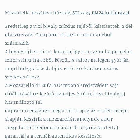
Mozzarella készítése házilag,
STI
vagy
PM24 kultúrával
Eredetileg a vízi bivaly zsírdús tejéből készítették, a dél-
olaszországi Campania és Lazio tartományból
származik.
A bivalytejben nincs karotin, így a mozzarella porcelán
fehér színű, ha ebből készül. A sajtot melegen gyúrják,
majd hideg vízbe dobják, ettől körkörösen szálas
szerkezetű lesz.
A Mozzarella di Bufala Campana eredetvédett sajt
előállításához kizárólag teljes értékű, friss bivalytej
használható fel.
Caprania térségben még a mai napig az eredeti recept
alapján készítik a mozzarellát, amelynek a DOP
megjelölése (Denominazione di origine protetta)
garantálja a termék autentikus készítését.