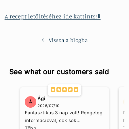
A recept letöltéséhez ide kattints!⬇️
Vissza a blogba
See what our customers said
Ági
Á
2026/07/10
Fantasztikus 3 nap volt! Rengeteg
Na
információval, sok sok
hi
tapasztalással, végtelenül
Több
eg
T