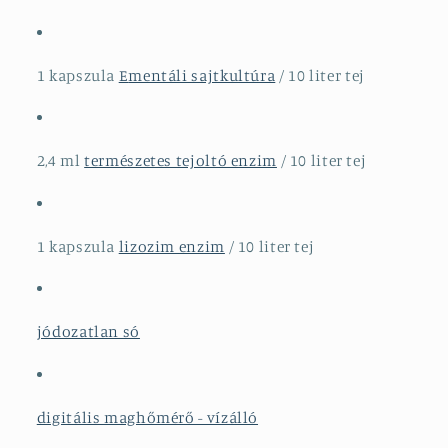
1 kapszula
E
mentáli sajtkultúra
/ 10 liter tej
2,4 ml
természetes tejoltó enzim
/ 10 liter tej
1 kapszula
lizozim enzim
/ 10 liter tej
jódozatlan só
digitális maghőmérő - vízálló