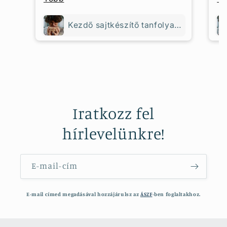
kedves, türelmes, nagy tudású
Re
Kezdő sajtkészítő tanfolyam - 3 napos
háziasszony vezetésével.
ha
a 
bo
mu
tu
to
Iratkozz fel
al
fi
hírlevelünkre!
am
ap
me
E-mail-cím
cs
E-mail címed megadásával hozzájárulsz az
ÁSZF
-ben foglaltakhoz.
Ja
ta