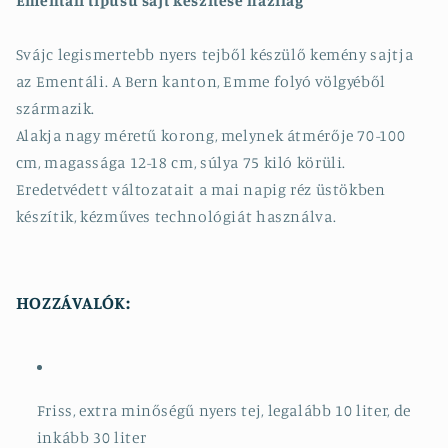
Ementáli típusú sajt készítése házilag
Svájc legismertebb nyers tejből készülő kemény sajtja
az Ementáli. A Bern kanton, Emme folyó völgyéből
származik.
Alakja nagy méretű korong, melynek átmérője 70-100
cm, magassága 12-18 cm, súlya 75 kiló körüli.
Eredetvédett változatait a mai napig réz üstökben
készítik, kézműves technológiát használva.
HOZZÁVALÓK:
Friss, extra minőségű nyers tej, legalább 10 liter, de
inkább 30 liter