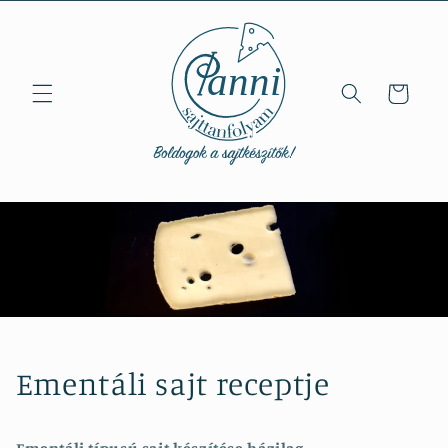
Ugrás a
tartalomhoz
Kosár
Ementáli sajt receptje